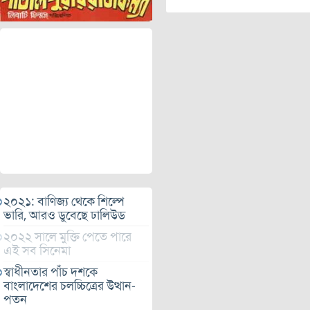
২০২১: বাণিজ্য থেকে শিল্পে
ভারি, আরও ডুবেছে ঢালিউড
২০২২ সালে মুক্তি পেতে পারে
এই সব সিনেমা
স্বাধীনতার পাঁচ দশকে
বাংলাদেশের চলচ্চিত্রের উত্থান-
পতন