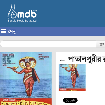
মেনু
Skip to content
খুঁজুন
← পাতালপুরীর র