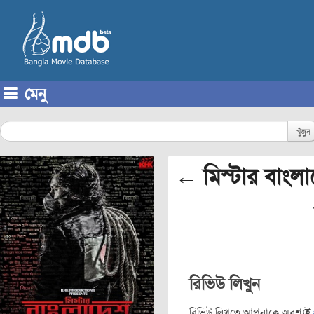
মেনু
Skip to content
খুঁজুন
← মিস্টার বাংল
রিভিউ লিখুন
রিভিউ লিখতে আপনাকে অবশ্যই