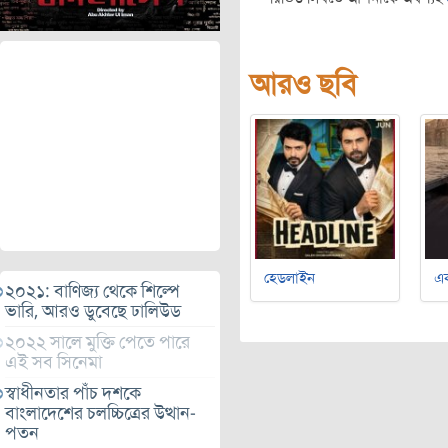
আরও ছবি
হেডলাইন
এক
২০২১: বাণিজ্য থেকে শিল্পে
ভারি, আরও ডুবেছে ঢালিউড
২০২২ সালে মুক্তি পেতে পারে
এই সব সিনেমা
স্বাধীনতার পাঁচ দশকে
বাংলাদেশের চলচ্চিত্রের উত্থান-
পতন