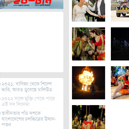
২০২১: বাণিজ্য থেকে শিল্পে
ভারি, আরও ডুবেছে ঢালিউড
২০২২ সালে মুক্তি পেতে পারে
এই সব সিনেমা
স্বাধীনতার পাঁচ দশকে
বাংলাদেশের চলচ্চিত্রের উত্থান-
পতন