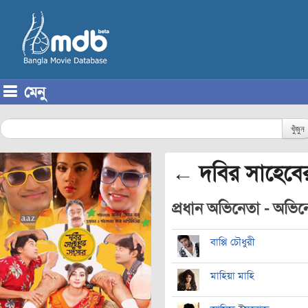
মেনু
Skip to content
খুঁজুন
← দবির সাহেবে
প্রধান অভিনেতা - অভিনেত
বাপ্পি চৌধুরী
মাহিয়া মাহি