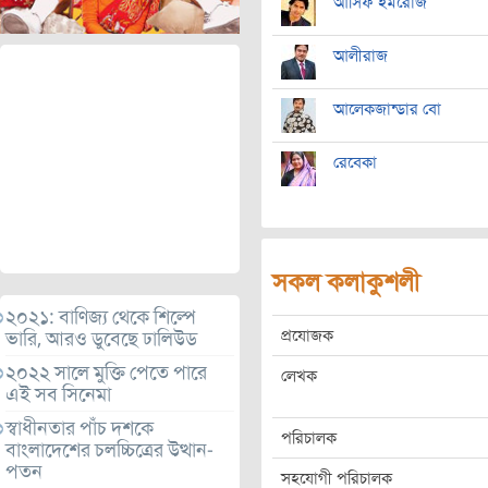
আসিফ ইমরোজ
আলীরাজ
আলেকজান্ডার বো
রেবেকা
সকল কলাকুশলী
২০২১: বাণিজ্য থেকে শিল্পে
প্রযোজক
ভারি, আরও ডুবেছে ঢালিউড
২০২২ সালে মুক্তি পেতে পারে
লেখক
এই সব সিনেমা
স্বাধীনতার পাঁচ দশকে
পরিচালক
বাংলাদেশের চলচ্চিত্রের উত্থান-
পতন
সহযোগী পরিচালক