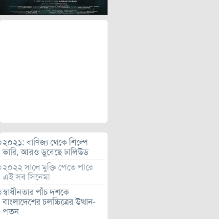
২০২১: বাণিজ্য থেকে শিল্পে
ভারি, আরও ডুবেছে ঢালিউড
২০২২ সালে মুক্তি পেতে পারে
এই সব সিনেমা
স্বাধীনতার পাঁচ দশকে
বাংলাদেশের চলচ্চিত্রের উত্থান-
পতন