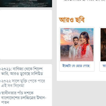
আরও ছবি
ইচ্ছেটা যে হেরে গেছে
ত
২০২১: বাণিজ্য থেকে শিল্পে
ভারি, আরও ডুবেছে ঢালিউড
২০২২ সালে মুক্তি পেতে পারে
এই সব সিনেমা
স্বাধীনতার পাঁচ দশকে
বাংলাদেশের চলচ্চিত্রের উত্থান-
পতন