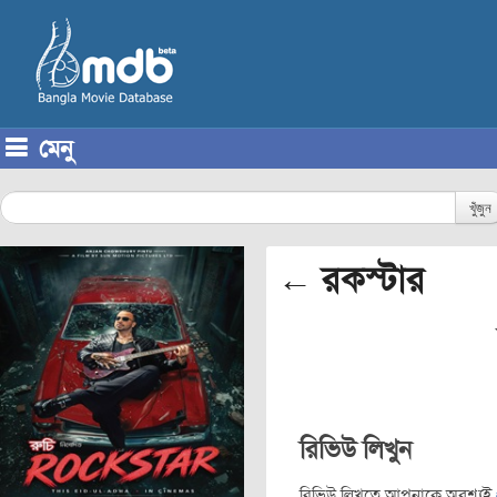
মেনু
Skip to content
খুঁজুন
← রকস্টার
রিভিউ লিখুন
রিভিউ লিখতে আপনাকে অবশ্যই