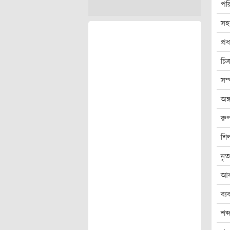
পর
সহ
প্
চিত
সম
অঙ্
রুপ
শিল
নৃত
আব
ব্য
শব্