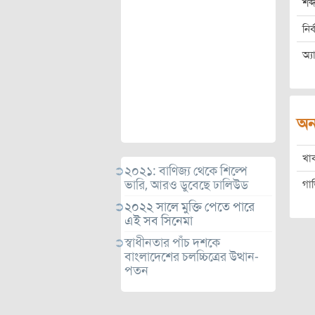
শব
নির
অ্য
অন
খা
২০২১: বাণিজ্য থেকে শিল্পে
ভারি, আরও ডুবেছে ঢালিউড
গা
২০২২ সালে মুক্তি পেতে পারে
এই সব সিনেমা
স্বাধীনতার পাঁচ দশকে
বাংলাদেশের চলচ্চিত্রের উত্থান-
পতন