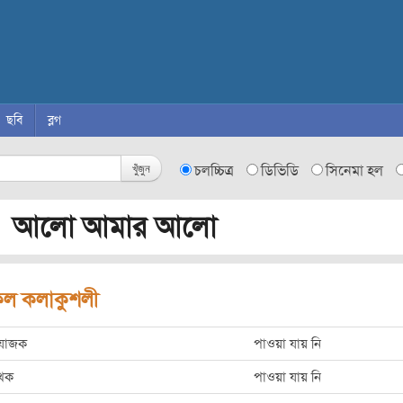
ছবি
ব্লগ
খুঁজুন
চলচ্চিত্র
ডিভিডি
সিনেমা হল
 আলো আমার আলো
ল কলাকুশলী
রযোজক
পাওয়া যায় নি
খক
পাওয়া যায় নি