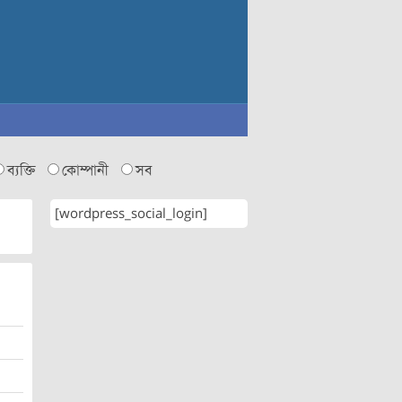
ব্যক্তি
কোম্পানী
সব
[wordpress_social_login]