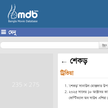
মেনু
Skip to content
খুঁজুন
← শেকড়
ট্রিভিয়া
'শেকড়' সানাউল মোস্তফার উপন্
২০২৫ সালের ১৮ অক্টোবর কানাড
ফেস্টিভ্যাল অব সাউথ এশিয়া (