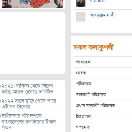
বাপ্পারাজ
আবদুল্লাহ সাকী
সকল কলাকুশলী
প্রযোজক
লেখক
পরিচালক
২০২১: বাণিজ্য থেকে শিল্পে
ভারি, আরও ডুবেছে ঢালিউড
সহযোগী পরিচালক
২০২২ সালে মুক্তি পেতে পারে
প্রধান সহকারী পরিচালক
এই সব সিনেমা
স্বাধীনতার পাঁচ দশকে
চিত্রগ্রাহক
বাংলাদেশের চলচ্চিত্রের উত্থান-
পতন
সম্পাদক