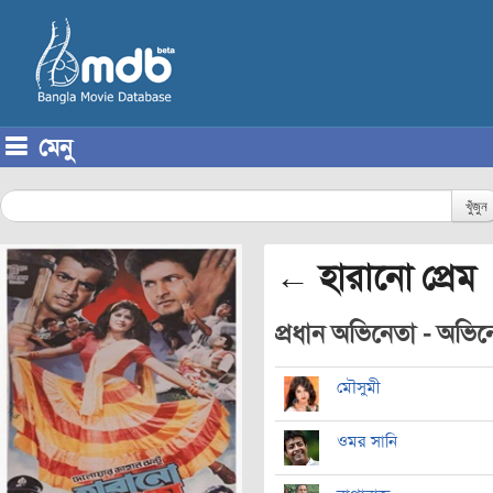
মেনু
Skip to content
খুঁজুন
← হারানো প্রেম
প্রধান অভিনেতা - অভিনেত
মৌসুমী
ওমর সানি