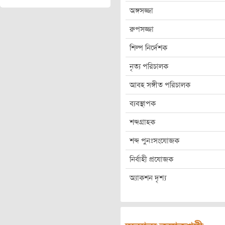
অঙ্গসজ্জা
রুপসজ্জা
শিল্প নির্দেশক
নৃত্য পরিচালক
আবহ সঙ্গীত পরিচালক
ব্যবস্থাপক
শব্দগ্রাহক
শব্দ পুনঃসংযোজক
নির্বাহী প্রযোজক
অ্যাকশন দৃশ্য