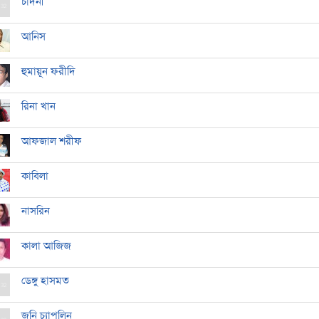
চাঁদনী
আনিস
হুমায়ূন ফরীদি
রিনা খান
আফজাল শরীফ
কাবিলা
নাসরিন
কালা আজিজ
ডেঙ্গু হাসমত
জনি চ্যাপলিন