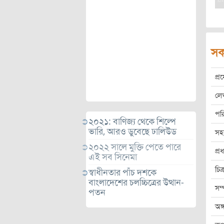
সক
প্
লে
পর
২০২১: বাণিজ্য থেকে শিল্পে
ভারি, আরও ডুবেছে ঢালিউড
সহ
২০২২ সালে মুক্তি পেতে পারে
প্
এই সব সিনেমা
চিত
স্বাধীনতার পাঁচ দশকে
বাংলাদেশের চলচ্চিত্রের উত্থান-
সম
পতন
অঙ্