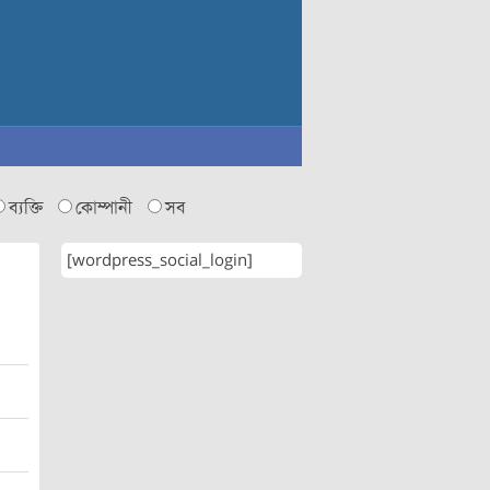
ব্যক্তি
কোম্পানী
সব
[wordpress_social_login]