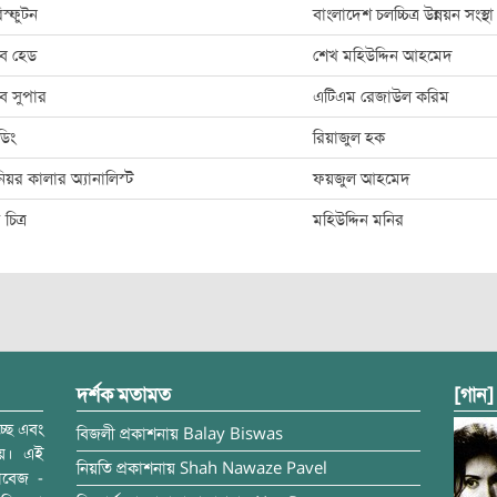
স্ফুটন
বাংলাদেশ চলচ্চিত্র উন্নয়ন সংস্থা
াব হেড
শেখ মহিউদ্দিন আহমেদ
াব সুপার
এটিএম রেজাউল করিম
েডিং
রিয়াজুল হক
িয়র কালার অ্যানালিস্ট
ফয়জুল আহমেদ
র চিত্র
মহিউদ্দিন মনির
দর্শক মতামত
[গান]
্ছে এবং
বিজলী
প্রকাশনায়
Balay Biswas
ময়। এই
নিয়তি
প্রকাশনায়
Shah Nawaze Pavel
াবেজ -