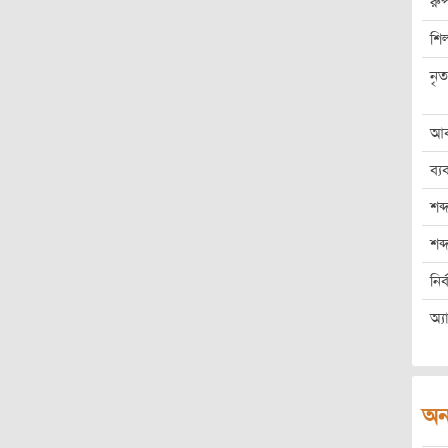
রুপ
শিল
নৃত
আব
ব্য
শব্
শব
নির
অ্য
অন