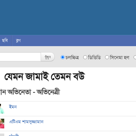
ছবি
ব্লগ
খুঁজুন
চলচ্চিত্র
ডিভিডি
সিনেমা হল
 যেমন জামাই তেমন বউ
ধান অভিনেতা - অভিনেত্রী
ইমন
এটিএম শামসুজ্জামান