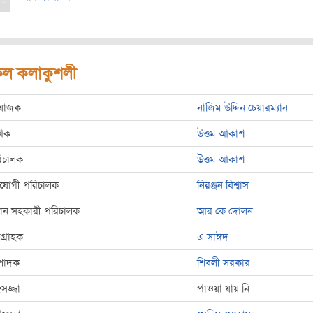
ল কলাকুশলী
রযোজক
নাজিম উদ্দিন চেয়ারম্যান
খক
উত্তম আকাশ
িচালক
উত্তম আকাশ
যোগী পরিচালক
নিরঞ্জন বিশ্বাস
রধান সহকারী পরিচালক
আর কে দোলন
্রগ্রাহক
এ সাঈদ
্পাদক
শিবলী সরকার
গসজ্জা
পাওয়া যায় নি