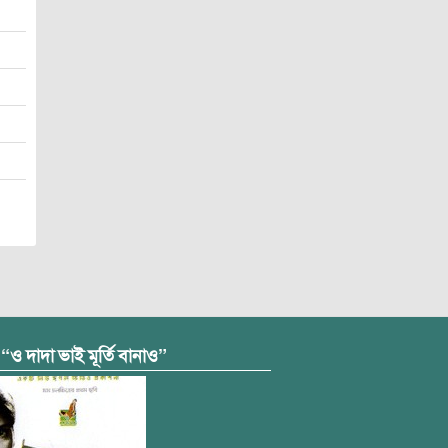
 “ও দাদা ভাই মূর্তি বানাও”