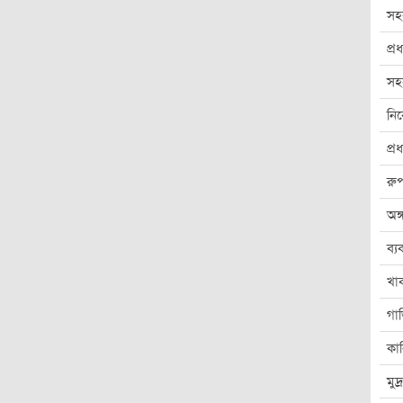
সহ
প্র
সহক
নি
প্
রু
অঙ্
ব্য
খা
গা
কা
মুদ্