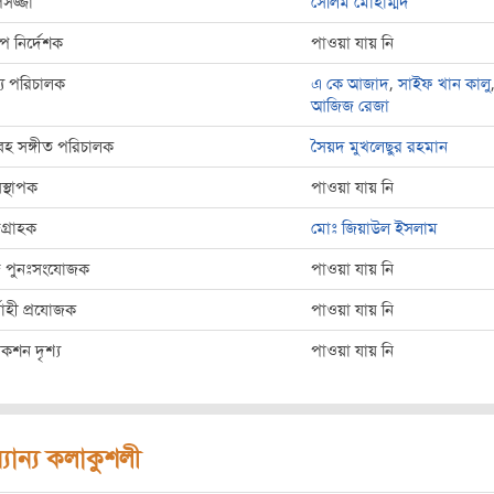
সজ্জা
সেলিম মোহাম্মদ
্প নির্দেশক
পাওয়া যায় নি
্য পরিচালক
এ কে আজাদ
,
সাইফ খান কালু
আজিজ রেজা
হ সঙ্গীত পরিচালক
সৈয়দ মুখলেছুর রহমান
বস্থাপক
পাওয়া যায় নি
দগ্রাহক
মোঃ জিয়াউল ইসলাম
্দ পুনঃসংযোজক
পাওয়া যায় নি
্বাহী প্রযোজক
পাওয়া যায় নি
াকশন দৃশ্য
পাওয়া যায় নি
্যান্য কলাকুশলী