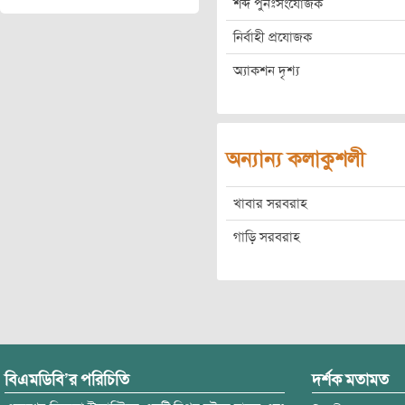
শব্দ পুনঃসংযোজক
নির্বাহী প্রযোজক
অ্যাকশন দৃশ্য
অন্যান্য কলাকুশলী
খাবার সরবরাহ
গাড়ি সরবরাহ
বিএমডিবি’র পরিচিতি
দর্শক মতামত