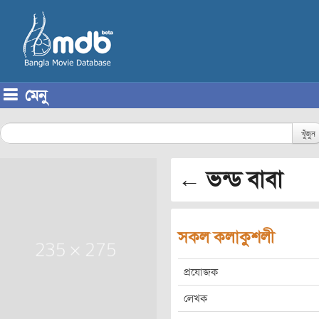
মেনু
Skip to content
খুঁজুন
← ভন্ড বাবা
সকল কলাকুশলী
প্রযোজক
লেখক