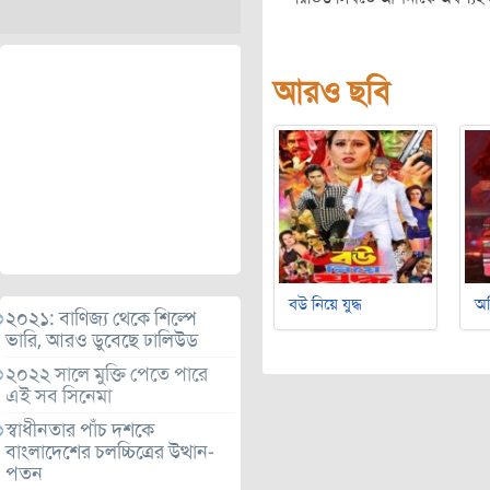
আরও ছবি
বউ নিয়ে যুদ্ধ
অ
২০২১: বাণিজ্য থেকে শিল্পে
ভারি, আরও ডুবেছে ঢালিউড
২০২২ সালে মুক্তি পেতে পারে
এই সব সিনেমা
স্বাধীনতার পাঁচ দশকে
বাংলাদেশের চলচ্চিত্রের উত্থান-
পতন