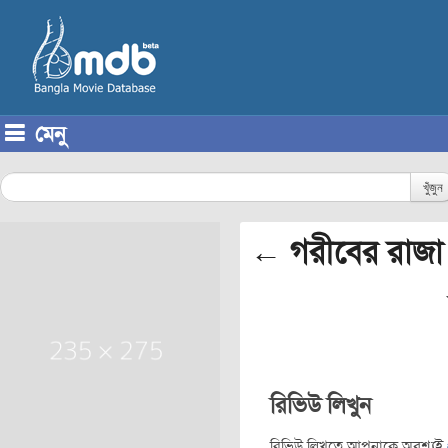
মেনু
Skip to content
খুঁজুন
← গরীবের রাজা 
রিভিউ লিখুন
রিভিউ লিখতে আপনাকে অবশ্যই