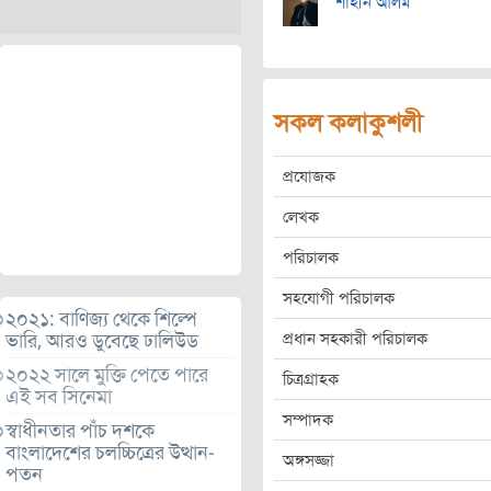
শাহীন আলম
সকল কলাকুশলী
প্রযোজক
লেখক
পরিচালক
সহযোগী পরিচালক
২০২১: বাণিজ্য থেকে শিল্পে
প্রধান সহকারী পরিচালক
ভারি, আরও ডুবেছে ঢালিউড
২০২২ সালে মুক্তি পেতে পারে
চিত্রগ্রাহক
এই সব সিনেমা
সম্পাদক
স্বাধীনতার পাঁচ দশকে
বাংলাদেশের চলচ্চিত্রের উত্থান-
অঙ্গসজ্জা
পতন