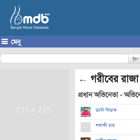
মেনু
Skip to content
খুঁজুন
← গরীবের রাজা 
প্রধান অভিনেতা - অভিনেত
ড্যানি সিডাক
শতাব্দী রায়