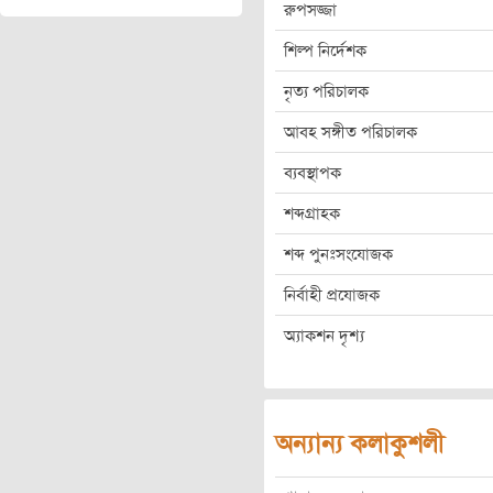
রুপসজ্জা
শিল্প নির্দেশক
নৃত্য পরিচালক
আবহ সঙ্গীত পরিচালক
ব্যবস্থাপক
শব্দগ্রাহক
শব্দ পুনঃসংযোজক
নির্বাহী প্রযোজক
অ্যাকশন দৃশ্য
অন্যান্য কলাকুশলী