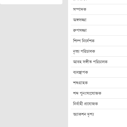
সম্পাদক
অঙ্গসজ্জা
রুপসজ্জা
শিল্প নির্দেশক
নৃত্য পরিচালক
আবহ সঙ্গীত পরিচালক
ব্যবস্থাপক
শব্দগ্রাহক
শব্দ পুনঃসংযোজক
নির্বাহী প্রযোজক
অ্যাকশন দৃশ্য