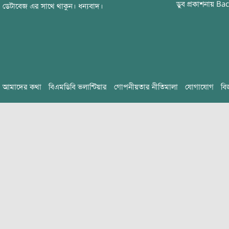
ডুব
প্রকাশনায়
Bac
ডেটাবেজ এর সাথে থাকুন। ধন্যবাদ।
আমাদের কথা
বিএমডিবি ভলান্টিয়ার
গোপনীয়তার নীতিমালা
যোগাযোগ
বি