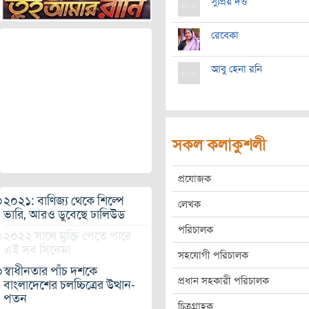
সুপ্রিয় দত্ত
রেবেকা
আবু হেনা রনি
সকল কলাকুশলী
প্রযোজক
২০২১: বাণিজ্য থেকে শিল্পে
লেখক
ভারি, আরও ডুবেছে ঢালিউড
পরিচালক
২০২২ সালে মুক্তি পেতে পারে
এই সব সিনেমা
সহযোগী পরিচালক
স্বাধীনতার পাঁচ দশকে
প্রধান সহকারী পরিচালক
বাংলাদেশের চলচ্চিত্রের উত্থান-
পতন
চিত্রগ্রাহক